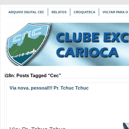
ARQUIVO DIGITAL CEC
RELATOS
CROQUITECA
VOLTAR PARA O 
i18n: Posts Tagged “Cec”
Via nova, pessoal!!! Pr. Tchuc Tchuc