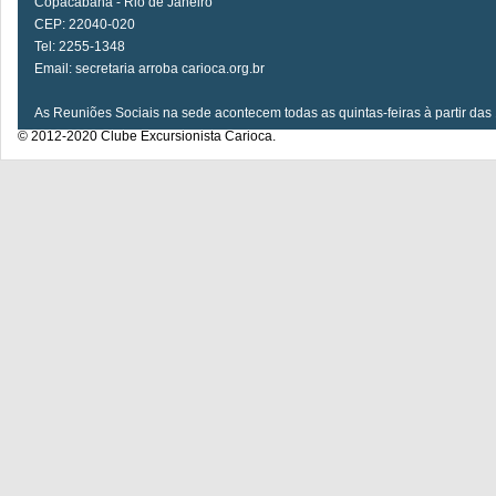
Copacabana - Rio de Janeiro
CEP: 22040-020
Tel: 2255-1348
Email: secretaria arroba carioca.org.br
As Reuniões Sociais na sede acontecem todas as quintas-feiras à partir das
© 2012-2020 Clube Excursionista Carioca.