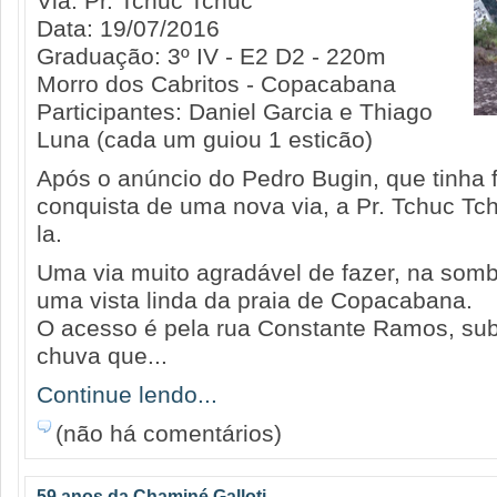
Via: Pr. Tchuc Tchuc
Data: 19/07/2016
Graduação: 3º IV - E2 D2 - 220m
Morro dos Cabritos - Copacabana
Participantes: Daniel Garcia e Thiago
Luna (cada um guiou 1 esticão)
Após o anúncio do Pedro Bugin, que tinha f
conquista de uma nova via, a Pr. Tchuc Tc
la.
Uma via muito agradável de fazer, na somb
uma vista linda da praia de Copacabana.
O acesso é pela rua Constante Ramos, sub
chuva que...
Continue lendo...
(não há comentários)
59 anos da Chaminé Galloti