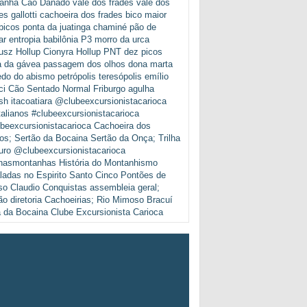
anha
Cão Danado
vale dos frades
vale dos
es
gallotti
cachoeira dos frades
bico maior
bicos
ponta da juatinga
chaminé pão de
ar
entropia
babilônia
P3
morro da urca
usz Hollup
Cionyra Hollup
PNT
dez picos
a da gávea
passagem dos olhos
dona marta
edo do abismo
petrópolis
teresópolis
emílio
ci
Cão Sentado
Normal
Friburgo
agulha
sh
itacoatiara
@clubeexcursionistacarioca
talianos
#clubeexcursionistacarioca
beexcursionistacarioca
Cachoeira dos
os; Sertão da Bocaina
Sertão da Onça; Trilha
uro
@clubeexcursionistacarioca
nasmontanhas
História do Montanhismo
ladas no Espirito Santo
Cinco Pontões de
so Claudio
Conquistas
assembleia geral;
ão diretoria
Cachoeirias; Rio Mimoso
Bracuí
a da Bocaina
Clube Excursionista Carioca