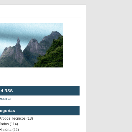
ed RSS
Assinar
egorias
Artigos Técnicos (13)
Todos (114)
História (22)