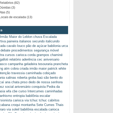
Relatórios (82)
Dúvidas (3)
Atas (5)
Locais de escalada (13)
gs
Irmão Maior do Leblon
chuva
Escalada
tiva
paineira
italianos secundo italicundo
lada
cavalo louco
pão de açúcar
babilonia
urca
debate
procedimentos
segurança
móvel
tra
cursos
carioca
corda
grampos
chaminé
galloti
relatório
aderência
cec
aniversario
rasco
campanha
geladeira
tesouraria
prancheta
ng
atm
cobra criada
irmão maior
patrick white
tenção
travessia
caminhada
cobiçado
ania
salinas
roberta groba
baú
são bento do
caí
ana chata
pnso
dedo de nossa senhora
usz
social
aniversário
conquista
Pedra da
asia
wfa
cbe
curso
Intercumes
caminhadas
anhismo
entropia babilônia escalar
sionista carioca
via tchuc tchuc
cabritos
cabana
croqui
montanha
Sete Cumes
Thais
raro
via soleil babilônia escalada carioca