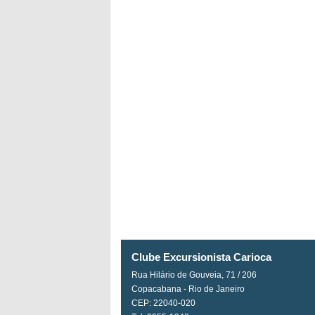
Clube Excursionista Carioca
Rua Hilário de Gouveia, 71 / 206
Copacabana - Rio de Janeiro
CEP: 22040-020