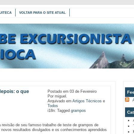
UITECA
VOLTAR PARA O SITE ATUAL
epois: o que
Postado em 03 de Fevereiro
Fe
Por miguel.
Arquivado em
Artigos Técnicos
e
Todos
i18n: Tagged
grampos
Cat
 revisão de seu famoso trabalho de teste de grampos de
s novos resultados divulgados e os conhecimentos aprendidos