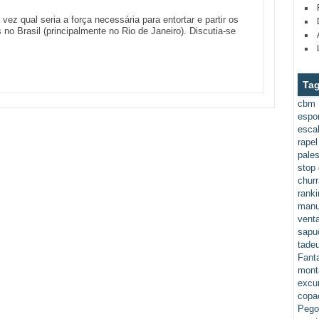
z qual seria a força necessária para entortar e partir os
no Brasil (principalmente no Rio de Janeiro). Discutia-se
Ta
cbm
espor
esca
rapel
pales
stop
chur
ranki
manu
vent
sapu
tade
Fant
mont
excur
copa
Pego