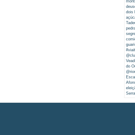
mont
deus
dois 
açúc
Tade
pedr
segr
comi
guari
#viai
@clu
Vead
do O
@rio
Esca
Afon
eleiç
Serr