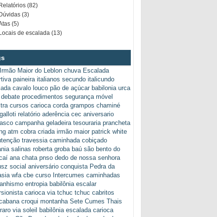
Relatórios (82)
Dúvidas (3)
Atas (5)
Locais de escalada (13)
gs
Irmão Maior do Leblon
chuva
Escalada
tiva
paineira
italianos secundo italicundo
lada
cavalo louco
pão de açúcar
babilonia
urca
debate
procedimentos
segurança
móvel
tra
cursos
carioca
corda
grampos
chaminé
galloti
relatório
aderência
cec
aniversario
rasco
campanha
geladeira
tesouraria
prancheta
ng
atm
cobra criada
irmão maior
patrick white
tenção
travessia
caminhada
cobiçado
ania
salinas
roberta groba
baú
são bento do
caí
ana chata
pnso
dedo de nossa senhora
usz
social
aniversário
conquista
Pedra da
asia
wfa
cbe
curso
Intercumes
caminhadas
anhismo
entropia babilônia escalar
sionista carioca
via tchuc tchuc
cabritos
cabana
croqui
montanha
Sete Cumes
Thais
raro
via soleil babilônia escalada carioca