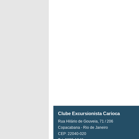
Clube Excursionista Carioca
Rua Hilário de Gouveia, 71 / 206
Copacabana - Rio de Janeiro
CEP: 22040-020