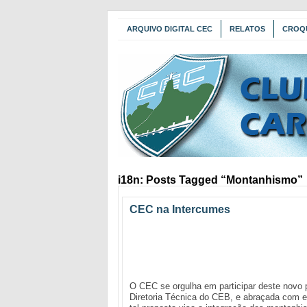
ARQUIVO DIGITAL CEC
RELATOS
CROQ
i18n: Posts Tagged “Montanhismo”
CEC na Intercumes
O CEC se orgulha em participar deste novo 
Diretoria Técnica do CEB, e abraçada com