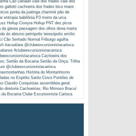
anha
Cão Danado
vale dos frades
vale dos
es
gallotti
cachoeira dos frades
bico maior
bicos
ponta da juatinga
chaminé pão de
ar
entropia
babilônia
P3
morro da urca
usz Hollup
Cionyra Hollup
PNT
dez picos
a da gávea
passagem dos olhos
dona marta
edo do abismo
petrópolis
teresópolis
emílio
ci
Cão Sentado
Normal
Friburgo
agulha
sh
itacoatiara
@clubeexcursionistacarioca
talianos
#clubeexcursionistacarioca
beexcursionistacarioca
Cachoeira dos
os; Sertão da Bocaina
Sertão da Onça; Trilha
uro
@clubeexcursionistacarioca
nasmontanhas
História do Montanhismo
ladas no Espirito Santo
Cinco Pontões de
so Claudio
Conquistas
assembleia geral;
ão diretoria
Cachoeirias; Rio Mimoso
Bracuí
a da Bocaina
Clube Excursionista Carioca