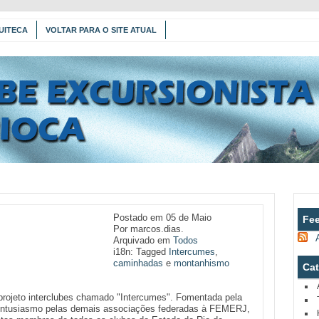
UITECA
VOLTAR PARA O SITE ATUAL
Postado em 05 de Maio
Fe
Por marcos.dias.
Arquivado em
Todos
i18n: Tagged
Intercumes
,
caminhadas
e
montanhismo
Cat
projeto interclubes chamado "Intercumes". Fomentada pela
 entusiasmo pelas demais associações federadas à FEMERJ,