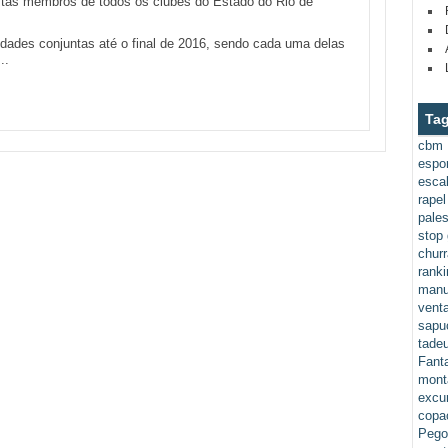
istas membros de todos os clubes do Estado do Rio de
vidades conjuntas até o final de 2016, sendo cada uma delas
..
Ta
cbm
espor
esca
rapel
pales
stop
chur
ranki
manu
vent
sapu
tade
Fant
mont
excur
copa
Pego