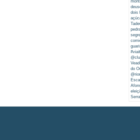
mont
deus
dois 
açúc
Tade
pedr
segr
comi
guari
#viai
@clu
Vead
do O
@rio
Esca
Afon
eleiç
Serr