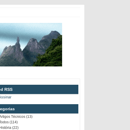
ed RSS
Assinar
egorias
Artigos Técnicos (13)
Todos (114)
História (22)