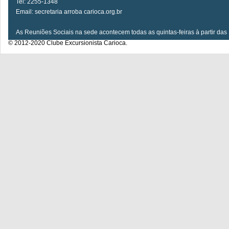
Tel: 2255-1348
Email: secretaria arroba carioca.org.br
As Reuniões Sociais na sede acontecem todas as quintas-feiras à partir das
© 2012-2020 Clube Excursionista Carioca.