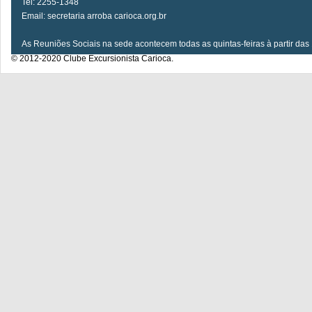
Tel: 2255-1348
Email: secretaria arroba carioca.org.br
As Reuniões Sociais na sede acontecem todas as quintas-feiras à partir das
© 2012-2020 Clube Excursionista Carioca.